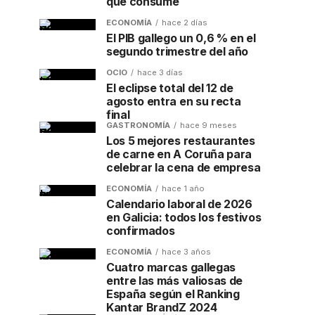
que consume
ECONOMÍA
hace 2 días
El PIB gallego un 0,6 % en el
segundo trimestre del año
OCIO
hace 3 días
El eclipse total del 12 de
agosto entra en su recta
final
GASTRONOMÍA
hace 9 meses
Los 5 mejores restaurantes
de carne en A Coruña para
celebrar la cena de empresa
ECONOMÍA
hace 1 año
Calendario laboral de 2026
en Galicia: todos los festivos
confirmados
ECONOMÍA
hace 3 años
Cuatro marcas gallegas
entre las más valiosas de
España según el Ranking
Kantar BrandZ 2024