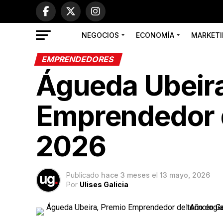
NEGOCIOS
ECONOMÍA
MARKETI
EMPRENDEDORES
Águeda Ubeira
Emprendedor d
2026
Publicado
hace 3 meses
el
13 mayo, 2026
Por
Ulises Galicia