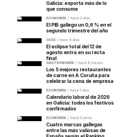
Galicia: exporta más de lo
que consume
ECONOMÍA
hace 3 días
El PIB gallego un 0,6 % en el
segundo trimestre del año
OCIO
hace 4 días
El eclipse total del 12 de
agosto entra en su recta
final
GASTRONOMÍA
hace 9 meses
Los 5 mejores restaurantes
de carne en A Coruña para
celebrar la cena de empresa
ECONOMÍA
hace 1 año
Calendario laboral de 2026
en Galicia: todos los festivos
confirmados
ECONOMÍA
hace 3 años
Cuatro marcas gallegas
entre las más valiosas de
España según el Ranking