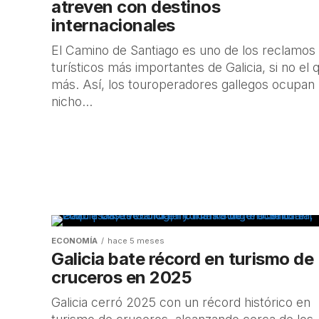
agosto entra en su
atreven con destinos
internacionales
A una semana del eclipse total del mi
El Camino de Santiago es uno de los reclamos
turísticos más importantes de Galicia, si no el 
Galicia ultima los preparativos para u
más. Así, los touroperadores gallegos ocupan
acontecimientos...
nicho...
ECONOMÍA
hace 5 meses
Galicia bate récord en turismo de
cruceros en 2025
Galicia cerró 2025 con un récord histórico en