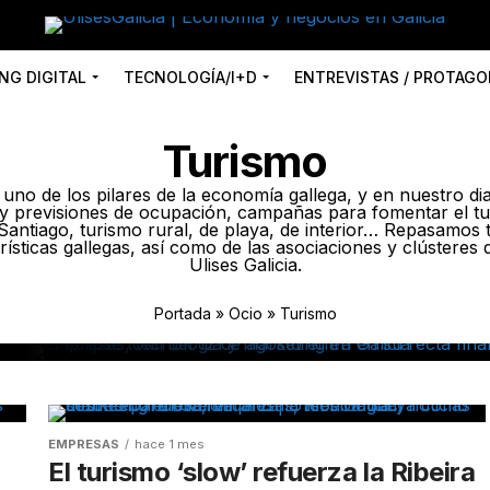
NG DIGITAL
TECNOLOGÍA/I+D
ENTREVISTAS / PROTAGO
Turismo
 uno de los pilares de la economía gallega, y en nuestro dia
s y previsiones de ocupación, campañas para fomentar el tur
antiago, turismo rural, de playa, de interior… Repasamos 
urísticas gallegas, así como de las asociaciones y clústeres
Ulises Galicia.
Portada
»
Ocio
»
Turismo
EMPRESAS
hace 1 mes
l 12 de
El turismo ‘slow’ refuerza la Ribeira