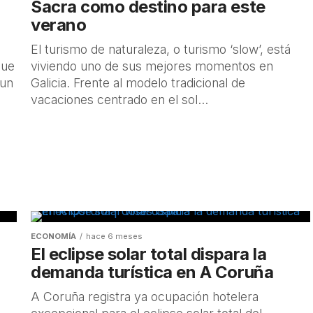
 recta final
Sacra como destino para este
verano
ércoles 12 de agosto,
El turismo de naturaleza, o turismo ‘slow’, está
que
no de los
viviendo uno de sus mejores momentos en
 un
Galicia. Frente al modelo tradicional de
vacaciones centrado en el sol...
ECONOMÍA
hace 6 meses
El eclipse solar total dispara la
demanda turística en A Coruña
A Coruña registra ya ocupación hotelera