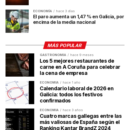
Empresarial de la CEC
ECONOMÍA
hace 3 días
El paro aumenta un 1,47 % en Galicia, por
Ulises Galicia
encima de la media nacional
Actualidad económica, negocios, comunicación y marketing
MÁS POPULAR
digital en Galicia
GASTRONOMÍA
hace 9 meses
Los 5 mejores restaurantes de
carne en A Coruña para celebrar
la cena de empresa
ECONOMÍA
hace 1 año
Calendario laboral de 2026 en
Galicia: todos los festivos
confirmados
ECONOMÍA
hace 3 años
Cuatro marcas gallegas entre las
más valiosas de España según el
Ranking Kantar BrandZ 2024