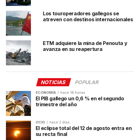
El
eclipse solar total
del próximo 12 de agosto es
uno de los eventos que la Xunta busca promocionar,
Los touroperadores gallegos se
y es que
Galicia será uno de los mejores lugares de
atreven con destinos internacionales
Europa para observarlo
. Por supuesto, el Camino de
Santiago vuelve a ser protagonista de la marca en
FITUR, así como rutas costeras y patrimonio cultural
ETM adquiere la mina de Penouta y
de la Comunidad. El stand de Galicia Calidade también
avanza en su reapertura
contará con actividades abiertas al público durante
este fin de semana. Entre ellas, se llevarán a cabo
degustaciones culinarias y actuaciones musicales.
NOTICIAS
POPULAR
Post Views:
312
ECONOMÍA
hace 18 horas
TEMAS RELACIONADOS:
GALICIA
TURISMO
El PIB gallego un 0,6 % en el segundo
trimestre del año
A CONTINUACIÓN
La CEC entrega el Premio Liderazgo Empresarial
a Cándido Hermida
OCIO
hace 2 días
El eclipse total del 12 de agosto entra en
NO TE PIERDAS
su recta final
Cándido Hermida recibe el Premio Liderazgo