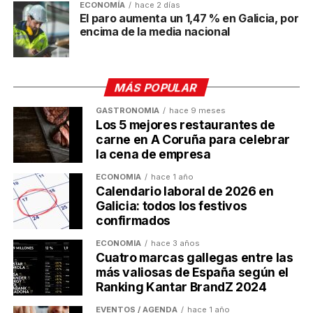
TEMAS RELACIONADOS:
A CORUÑA
GALICIA
ECONOMÍA
hace 2 días
GALICIA FÓRUM GASTRONÓMICO
El paro aumenta un 1,47 % en Galicia, por
GASTRONOMÍA DE GALICIA
encima de la media nacional
A CONTINUACIÓN
Cámara de Comercio de Pontevedra asesoró a
62 empresas en FP Dual
MÁS POPULAR
NO TE PIERDAS
GASTRONOMÍA
hace 9 meses
El ministro de Industria pone en duda las ayudas
Los 5 mejores restaurantes de
a Altri
carne en A Coruña para celebrar
la cena de empresa
ECONOMÍA
hace 1 año
Ulises Galicia
Calendario laboral de 2026 en
Galicia: todos los festivos
confirmados
Actualidad económica, negocios, comunicación y marketing
digital en Galicia
ECONOMÍA
hace 3 años
Cuatro marcas gallegas entre las
más valiosas de España según el
Ranking Kantar BrandZ 2024
EVENTOS / AGENDA
hace 1 año