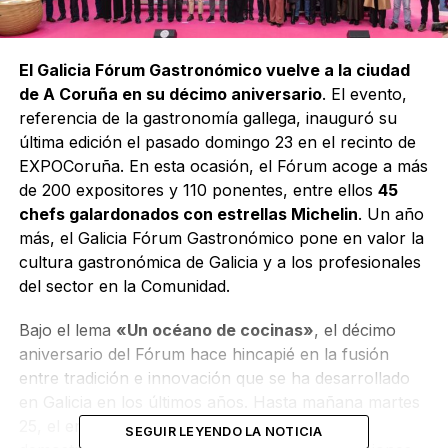
El Galicia Fórum Gastronómico vuelve a la ciudad
de A Coruña en su décimo aniversario
. El evento,
referencia de la gastronomía gallega, inauguró su
última edición el pasado domingo 23 en el recinto de
EXPOCoruña. En esta ocasión, el Fórum acoge a más
de 200 expositores y 110 ponentes, entre ellos
45
chefs galardonados con estrellas Michelin
. Un año
más, el Galicia Fórum Gastronómico pone en valor la
cultura gastronómica de Galicia y a los profesionales
del sector en la Comunidad.
Bajo el lema
«Un océano de cocinas»
, el décimo
aniversario del Fórum hace hincapié en la fusión
entre tradición e innovación que se ha desarrollado
en Galicia en los últimos años. Hasta mañana martes
25, el encuentro culinario lleva a cabo
SEGUIR LEYENDO LA NOTICIA