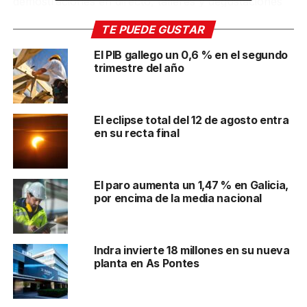
demostraciones en directo, talleres y degustaciones
para todos los asistentes.
TE PUEDE GUSTAR
Uno de los momentos más destacados de la primera
El PIB gallego un 0,6 % en el segundo
jornada Fórum ha sido la entrega del
Premio
trimestre del año
Cociñeiro Galego
a
Víctor Basante, chef del
restaurante Arrueiro en Laxe
. Basante, nacido en El
Bierzo, recibe el reconocimiento por su capacidad
El eclipse total del 12 de agosto entra
para reinterpretar platos clásicos con creatividad. Su
en su recta final
restaurante, con apenas un año de recorrido, se
especializa en menús degustación según la estación,
apoyándose en el pescado fresco que se vende en la
El paro aumenta un 1,47 % en Galicia,
lonja de Laxe.
por encima de la media nacional
Apoyo de personajes políticos
Indra invierte 18 millones en su nueva
al Fórum
planta en As Pontes
A este primer día del Galicia Fórum Gastronómico
acudieron también figuras de la Xunta y el gobierno