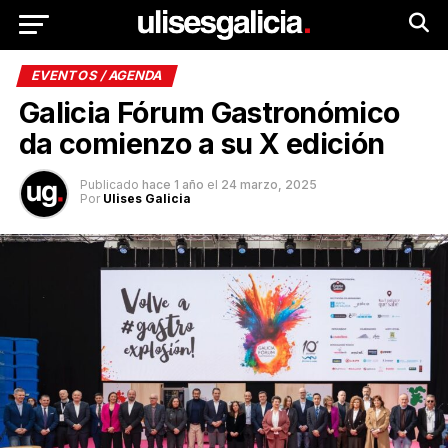
EVENTOS / AGENDA
Galicia Fórum Gastronómico
da comienzo a su X edición
Publicado
hace 1 año
el
24 marzo, 2025
Por
Ulises Galicia