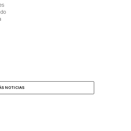
es
ido
a
ÁS NOTICIAS