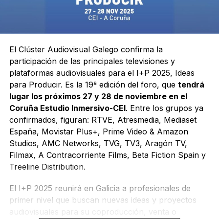
El Clúster Audiovisual Galego confirma la
participación de las principales televisiones y
plataformas audiovisuales para el I+P 2025, Ideas
para Producir. Es la 19ª edición del foro, que
tendrá
lugar los próximos 27 y 28 de noviembre en el
Coruña Estudio Inmersivo-CEI
. Entre los grupos ya
confirmados, figuran: RTVE, Atresmedia, Mediaset
España, Movistar Plus+, Prime Video & Amazon
Studios, AMC Networks, TVG, TV3, Aragón TV,
Filmax, A Contracorriente Films, Beta Fiction Spain y
Treeline Distribution.
El I+P 2025 reunirá en Galicia a profesionales de
primer nivel que buscan nuevas ideas y proyectos
audiovisuales para su coproducción, venta o