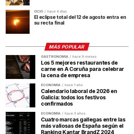
Ulises Galicia
OCIO
hace 4 días
El eclipse total del 12 de agosto entra en
su recta final
Actualidad económica, negocios, comunicación y marketing
digital en Galicia
MÁS POPULAR
GASTRONOMÍA
hace 9 meses
Los 5 mejores restaurantes de
carne en A Coruña para celebrar
la cena de empresa
ECONOMÍA
hace 1 año
Calendario laboral de 2026 en
Galicia: todos los festivos
confirmados
ECONOMÍA
hace 3 años
Cuatro marcas gallegas entre las
más valiosas de España según el
Ranking Kantar BrandZ 2024