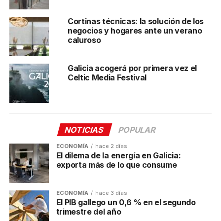
valorará qué propuestas participarán en el foro.
Cortinas técnicas: la solución de los
El I+P 2025 cuenta con el apoyo de la Deputación da
negocios y hogares ante un verano
Coruña y del Igape. Además, han colaborado en el
caluroso
foro Pedralonga Estudios, las asociaciones
profesionales AGAG y CREA, y el máster MPXA.
Galicia acogerá por primera vez el
Music Library & SFX y Gadisa. son los patrocinadores
Celtic Media Festival
oficiales del evento.
Post Views:
506
TEMAS RELACIONADOS:
A CORUÑA
NOTICIAS
POPULAR
CLÚSTER AUDIOVISUAL GALEGO
ECONOMÍA
hace 2 días
A CONTINUACIÓN
El dilema de la energía en Galicia:
La Xornada Galega de PRL avisa de la
exporta más de lo que consume
importancia de formación en prevención
NO TE PIERDAS
ECONOMÍA
hace 3 días
Raiola Marketing Conference regresa a Coruña
El PIB gallego un 0,6 % en el segundo
el próximo día 27
trimestre del año