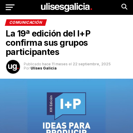
COMUNICACIÓN
La 19ª edición del I+P
confirma sus grupos
participantes
Publicado
hace 11 meses
el
22 septiembre, 2025
Por
Ulises Galicia