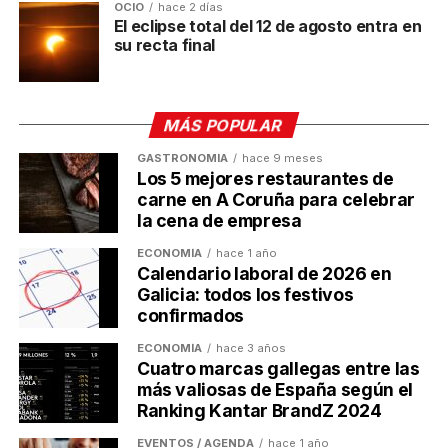
OCIO
hace 2 días
A CONTINUACIÓN
El eclipse total del 12 de agosto entra en
Ecosystems 2030 regresa a Coruña por su 5ª
su recta final
edición
NO TE PIERDAS
E.nova Enerxía inaugura su primera planta de
MÁS POPULAR
energía distribuida
GASTRONOMÍA
hace 9 meses
Los 5 mejores restaurantes de
carne en A Coruña para celebrar
Ulises Galicia
la cena de empresa
ECONOMÍA
hace 1 año
Calendario laboral de 2026 en
Actualidad económica, negocios, comunicación y marketing
Galicia: todos los festivos
digital en Galicia
confirmados
ECONOMÍA
hace 3 años
Cuatro marcas gallegas entre las
más valiosas de España según el
Ranking Kantar BrandZ 2024
EVENTOS / AGENDA
hace 1 año