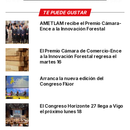
su licencia municipal, por lo que sólo tiene que pasar
por su fase final de montaje para entrar en pleno
TE PUEDE GUSTAR
funcionamiento.
AMETLAM recibe el Premio Cámara-
El parque de baterías de Soner Sorolla ocupará
Ence a la Innovación Forestal
hasta
3.100 metros cuadrados
. Se trata de una
inversión de 6,5 millones de euros, de los cuales 1,6
millones proceden del PERTE de Energías
El Premio Cámara de Comercio-Ence
Renovables del Gobierno. Desde Soner Sorolla
a la Innovación Forestal regresa el
martes 16
afirman que la planta de almacenamiento energético
dispondrá de cuatro módulos contenedorizados con
tecnología LFP (litio-ferrofosfato). Con una
Arranca la nueva edición del
capacidad total de 20 MW, será posible suministrar
Congreso Flúor
energía a unas 2.500 viviendas. El objetivo de la
empresa es
equilibrar los picos de producción
intermitente de fuentes como fotovoltaica y
El Congreso Horizonte 27 llega a Vigo
eólica
.
el próximo lunes 18
El subdelegado del Gobierno en Pontevedra, Abel