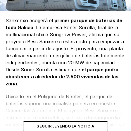
Sanxenxo acogerá el
primer parque de baterías de
toda Galicia
. La empresa Soner Sorolla, filial de la
multinacional china Sungrow Power, afirma que su
proyecto Bess Sanxenxo estará listo para empezar a
funcionar a partir de agosto. El proyecto, una planta
de almacenamiento energético de baterías totalmente
independientes, cuenta con 20 MW de capacidad.
Desde Soner Sorolla estiman que
el parque podrá
abastecer a alrededor de 2.500 viviendas de las
zona
.
Ubicado en el Polígono de Nantes, el parque de
baterías supone una iniciativa pionera en nuestra
Comunidad Autónoma. El proyecto Bess Sanxenxo,
afirman sus responsables, se sitúa
a la vanguardia
de las energías renovables
. La planta ha recibido ya
SEGUIR LEYENDO LA NOTICIA