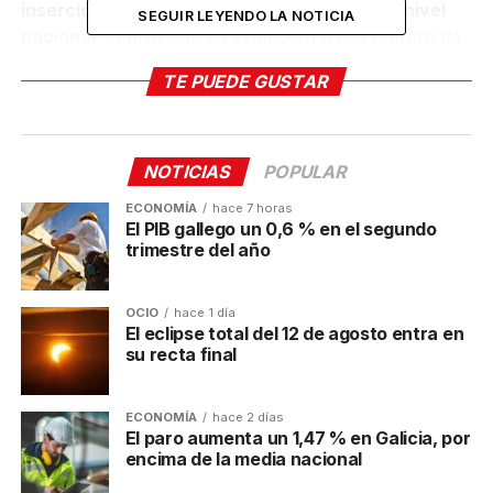
inserción profesional de 30 participantes a nivel
SEGUIR LEYENDO LA NOTICIA
nacional
. El proyecto se extenderá hasta febrero de
2026 e incluirá tanto sesiones presenciales como
TE PUEDE GUSTAR
online, adaptadas a las necesidades de cada usuario.
Además, los participantes formarán parte de una
bolsa de empleo que les dará a
cceso preferente a
las ofertas laborales de Ineco
.
NOTICIAS
POPULAR
ECONOMÍA
hace 7 horas
Desde la Fundación Nortempo celebran este acuerdo
El PIB gallego un 0,6 % en el segundo
como un paso importante en la inclusión laboral en
trimestre del año
España. En especial, consideran que la iniciativa con
Ineco, empresa pública del Ministerio de Transportes
OCIO
hace 1 día
y Movilidad Sostenible, aporta soluciones concretas y
El eclipse total del 12 de agosto entra en
tangibles para el mercado laboral. De esta forma,
su recta final
ambas entidades procuran
ayudar a personas
pertenecientes a un colectivo vulnerable para
ECONOMÍA
hace 2 días
darles oportunidades de trabajo reales
.
El paro aumenta un 1,47 % en Galicia, por
encima de la media nacional
Post Views:
431