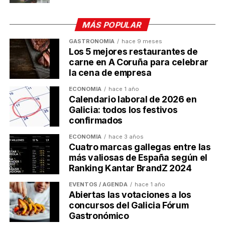
TEMAS RELACIONADOS:
MÁS POPULAR
A CONTINUACIÓN
La Cámara de A Coruña asume las funciones de
GASTRONOMÍA
hace 9 meses
la extinta Cámara de Ferrol
Los 5 mejores restaurantes de
carne en A Coruña para celebrar
NO TE PIERDAS
Las empresas gallegas crecen un 8 %, según el
la cena de empresa
Informe Ardán
ECONOMÍA
hace 1 año
Calendario laboral de 2026 en
Galicia: todos los festivos
Ulises Galicia
confirmados
ECONOMÍA
hace 3 años
Cuatro marcas gallegas entre las
Actualidad económica, negocios, comunicación y marketing
más valiosas de España según el
digital en Galicia
Ranking Kantar BrandZ 2024
EVENTOS / AGENDA
hace 1 año
Abiertas las votaciones a los
concursos del Galicia Fórum
Gastronómico