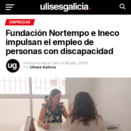
EMPRESAS
Fundación Nortempo e Ineco
impulsan el empleo de
personas con discapacidad
Publicado
hace 1 año
el
18 julio, 2025
Por
Ulises Galicia