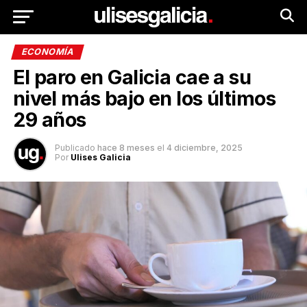
ECONOMÍA
El paro en Galicia cae a su
nivel más bajo en los últimos
29 años
Publicado
hace 8 meses
el
4 diciembre, 2025
Por
Ulises Galicia