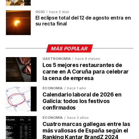
A CONTINUACIÓN
OCIO
hace 3 días
Galicia es la novena productora láctea más
El eclipse total del 12 de agosto entra en
importante de Europa
su recta final
NO TE PIERDAS
La CEG avisa del serio déficit de trabajadores en
la Comunidad
MÁS POPULAR
GASTRONOMÍA
hace 9 meses
Ulises Galicia
Los 5 mejores restaurantes de
carne en A Coruña para celebrar
la cena de empresa
Actualidad económica, negocios, comunicación y marketing
ECONOMÍA
hace 1 año
digital en Galicia
Calendario laboral de 2026 en
Galicia: todos los festivos
confirmados
ECONOMÍA
hace 3 años
Cuatro marcas gallegas entre las
más valiosas de España según el
Ranking Kantar BrandZ 2024