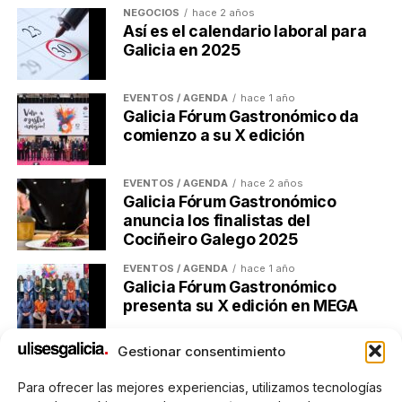
inversiones tecnológicas. Plazo: 24/01/2025 al
NEGOCIOS
hace 2 años
Así es el calendario laboral para
30/09/2025.
Galicia en 2025
Ayudas a la conciliación (TR341R)
: hasta
9.000 € para facilitar la contratación y cuidado
EVENTOS / AGENDA
hace 1 año
de menores o mayores. Plazo: 24/01/2025 al
Galicia Fórum Gastronómico da
30/09/2025.
comienzo a su X edición
Bono REMUDA (TR353D)
: apoyo al relevo
generacional en negocios. Plazo: 24/01/2025 al
EVENTOS / AGENDA
hace 2 años
Galicia Fórum Gastronómico
30/09/2025.
anuncia los finalistas del
Cociñeiro Galego 2025
Con un enfoque en sostenibilidad e innovación, estas
subvenciones apuntan a la mejora de la
EVENTOS / AGENDA
hace 1 año
competitividad de las PYMEs y autónomos gallegos.
Galicia Fórum Gastronómico
El objetivo de las ayudas es fortalecer el tejido
presenta su X edición en MEGA
empresarial-tecnológico de Galicia. Los interesados
pueden consultar las bases y realizar la solicitud a
Gestionar consentimiento
través de la
sede electrónica del IGAPE
.
Para ofrecer las mejores experiencias, utilizamos tecnologías