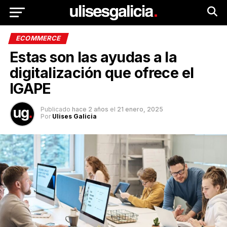
ECOMMERCE
Estas son las ayudas a la
digitalización que ofrece el
IGAPE
Publicado
hace 2 años
el
21 enero, 2025
Por
Ulises Galicia