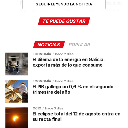
PYMEs (IG300C)
: financian soluciones digitales
SEGUIR LEYENDO LA NOTICIA
y proyectos de interconexión entre empresas.
Plazo: 21/01/2025 al 21/02/2025.
TE PUEDE GUSTAR
Proyectos de inversión empresarial
(IG408A)
: subvenciones de hasta el 35% para
inversiones en activos fijos productivos. Plazo:
NOTICIAS
POPULAR
21/01/2025 al 30/09/2025.
ECONOMÍA
hace 2 días
Innovación con Inteligencia Artificial
El dilema de la energía en Galicia:
(IG408M – IA360)
: para proyectos que
exporta más de lo que consume
integren IA en procesos empresariales. Plazo:
22/01/2025 al 31/10/2025.
ECONOMÍA
hace 2 días
El PIB gallego un 0,6 % en el segundo
Ayudas para STARTUPs (IG408G)
: apoyo a
trimestre del año
inversiones en empresas emergentes. Plazo:
21/01/2025 al 30/09/2025.
OCIO
hace 3 días
Talleres multidisciplinares (IG300H)
:
El eclipse total del 12 de agosto entra en
colaboración en digitalización, sostenibilidad y
su recta final
logística avanzada. Plazo: 21/01/2025 al