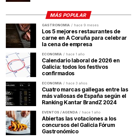
21/02/2025.
Programa RE-ACCIONA (IG402A)
: servicios de
MÁS POPULAR
asesoramiento profesional modular. Plazo:
GASTRONOMÍA
hace 9 meses
21/01/2025 al 17/11/2025.
Los 5 mejores restaurantes de
carne en A Coruña para celebrar
Programa TICKET INNOVA (IG408K)
: apoyo a
la cena de empresa
planes de desarrollo tecnológico. Plazo:
21/01/2025 al 30/09/2025.
ECONOMÍA
hace 1 año
Calendario laboral de 2026 en
Complemento de ayudas de la
Galicia: todos los festivos
confirmados
Consellería de Empleo,
ECONOMÍA
hace 3 años
Cuatro marcas gallegas entre las
Comercio y Emigración
más valiosas de España según el
Ranking Kantar BrandZ 2024
El paquete de ayudas del IGAPE incluye también
otras líneas complementarias para autónomos:
EVENTOS / AGENDA
hace 1 año
Abiertas las votaciones a los
concursos del Galicia Fórum
BONO AUTÓNOMOS (TR341Q)
: hasta 7.000 €
Gastronómico
para mejoras en competitividad, incluidas