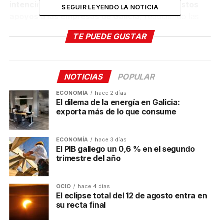
intención es agilizar y facilitar el acceso a estos
SEGUIR LEYENDO LA NOTICIA
apoyos a las empresas de Galicia
, reduciendo las
dificultades a las que se enfrentan a la hora de
TE PUEDE GUSTAR
solicitar estas subvenciones.
Desde la CEG,
se destaca la importancia de
fomentar una mayor participación en los
NOTICIAS
POPULAR
programas de internacionalización
. Asimismo, sus
ECONOMÍA
hace 2 días
representantes han señalado la necesidad de contar
El dilema de la energía en Galicia:
con un plan integrado que ayude tanto a grandes
exporta más de lo que consume
como a pequeñas empresas a internacionalizarse.
También proponen impulsar la formación de
ECONOMÍA
hace 3 días
consorcios y redes de colaboración entre las
El PIB gallego un 0,6 % en el segundo
empresas locales y las internacionalizadas.
trimestre del año
Según los últimos datos disponibles,
OCIO
hace 4 días
correspondientes al periodo de enero a noviembre de
El eclipse total del 12 de agosto entra en
2024,
las exportaciones gallegas alcanzaron los
su recta final
28.517 millones de euros
. Se trata de una evolución