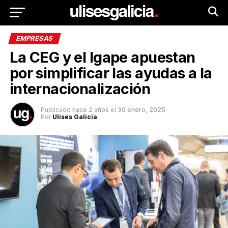
EMPRESAS
La CEG y el Igape apuestan
por simplificar las ayudas a la
internacionalización
Publicado
hace 2 años
el
30 enero, 2025
Por
Ulises Galicia