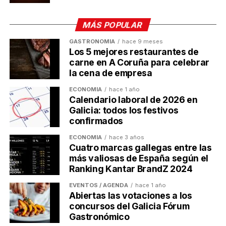
positiva, sobre todo comparada con la tendencia
nacional, que registró una disminución del 6,4%. Por
MÁS POPULAR
provincias, las exportaciones crecieron en A Coruña
(3,2%) y Pontevedra (4,2%), mientras que
GASTRONOMÍA
hace 9 meses
Los 5 mejores restaurantes de
descendieron en Ourense (-4,8%) y Lugo (-9%) en
carne en A Coruña para celebrar
comparación con el año anterior.
la cena de empresa
Post Views:
424
ECONOMÍA
hace 1 año
Calendario laboral de 2026 en
TEMAS RELACIONADOS:
Galicia: todos los festivos
confirmados
A CONTINUACIÓN
Baja productividad e incertidumbre: los retos de
ECONOMÍA
hace 3 años
las empresas gallegas
Cuatro marcas gallegas entre las
NO TE PIERDAS
más valiosas de España según el
Empresarias Galicia celebra su entrega de
Ranking Kantar BrandZ 2024
premios el 14 de febrero
EVENTOS / AGENDA
hace 1 año
Abiertas las votaciones a los
concursos del Galicia Fórum
Ulises Galicia
Gastronómico