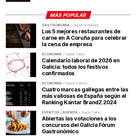
El comercio minorista
MÁS POPULAR
mantiene una tendencia
GASTRONOMÍA
hace 9 meses
Los 5 mejores restaurantes de
positiva en la serie
carne en A Coruña para celebrar
la cena de empresa
desestacionalizada
ECONOMÍA
hace 1 año
Calendario laboral de 2026 en
Pese al retroceso registrado a nivel interanual,
los
Galicia: todos los festivos
datos corregidos de efectos estacionales y de
confirmados
calendario muestran una evolución más favorable
.
En esta serie, la facturación del comercio minorista
ECONOMÍA
hace 3 años
Cuatro marcas gallegas entre las
aumentó un 1,3 % respecto a mayo de 2025,
más valiosas de España según el
encadenando así 42 meses consecutivos de
Ranking Kantar BrandZ 2024
crecimiento. Además, respecto al mes de abril, las
EVENTOS / AGENDA
hace 1 año
ventas crecieron un 0,6 %, principalmente gracias al
Abiertas las votaciones a los
incremento del 1,4 % en los productos no
concursos del Galicia Fórum
alimentarios.
Gastronómico