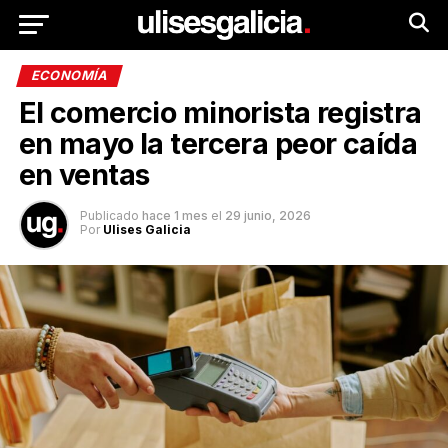
ECONOMÍA
El comercio minorista registra
en mayo la tercera peor caída
en ventas
Publicado
hace 1 mes
el
29 junio, 2026
Por
Ulises Galicia