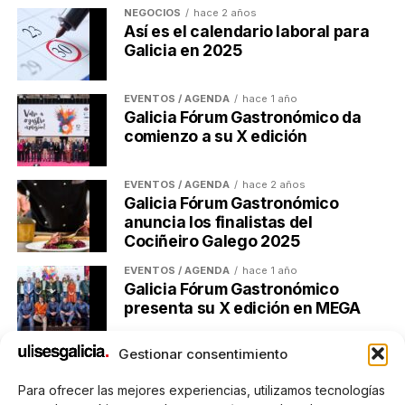
Post Views:
137
NEGOCIOS
hace 2 años
Así es el calendario laboral para
TEMAS RELACIONADOS:
Galicia en 2025
A CONTINUACIÓN
Galicia aprueba su calendario laboral de 2027
EVENTOS / AGENDA
hace 1 año
Galicia Fórum Gastronómico da
NO TE PIERDAS
comienzo a su X edición
Las reformas con microcemento ganan peso en
Galicia
EVENTOS / AGENDA
hace 2 años
Galicia Fórum Gastronómico
Ulises Galicia
anuncia los finalistas del
Cociñeiro Galego 2025
EVENTOS / AGENDA
hace 1 año
Actualidad económica, negocios, comunicación y marketing
Galicia Fórum Gastronómico
digital en Galicia
presenta su X edición en MEGA
Gestionar consentimiento
Para ofrecer las mejores experiencias, utilizamos tecnologías