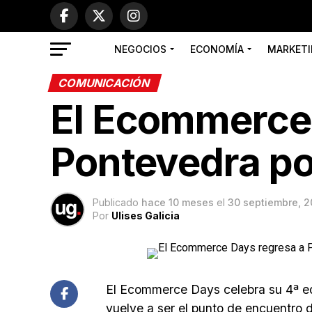
NEGOCIOS
ECONOMÍA
MARKETI
COMUNICACIÓN
El Ecommerce 
Pontevedra po
Publicado
hace 10 meses
el
30 septiembre, 
Por
Ulises Galicia
El Ecommerce Days celebra su 4ª e
vuelve a ser el punto de encuentro d