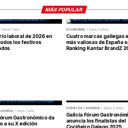
MÁS POPULAR
hace 1 año
ECONOMÍA
hace 3 años
io laboral de 2026 en
Cuatro marcas gallegas e
todos los festivos
más valiosas de España s
ados
Ranking Kantar BrandZ 
EVENTOS / AGENDA
hace 2 años
 AGENDA
hace 1 año
Galicia Fórum Gastronóm
 Fórum Gastronómico da
anuncia los finalistas del
 a su X edición
Cociñeiro Galego 2025