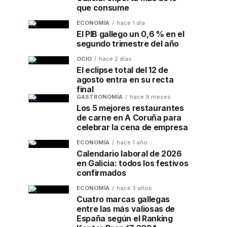
que consume
ECONOMÍA
hace 1 día
El PIB gallego un 0,6 % en el
segundo trimestre del año
OCIO
hace 2 días
El eclipse total del 12 de
agosto entra en su recta
final
GASTRONOMÍA
hace 9 meses
Los 5 mejores restaurantes
de carne en A Coruña para
celebrar la cena de empresa
ECONOMÍA
hace 1 año
Calendario laboral de 2026
en Galicia: todos los festivos
confirmados
ECONOMÍA
hace 3 años
Cuatro marcas gallegas
entre las más valiosas de
España según el Ranking