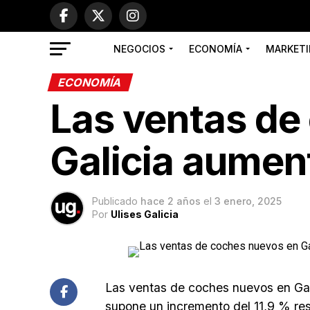
NEGOCIOS
ECONOMÍA
MARKETI
ECONOMÍA
Las ventas de
Galicia aumen
Publicado
hace 2 años
el
3 enero, 2025
Por
Ulises Galicia
Las ventas de coches nuevos en Gal
supone un incremento del 11,9 % res