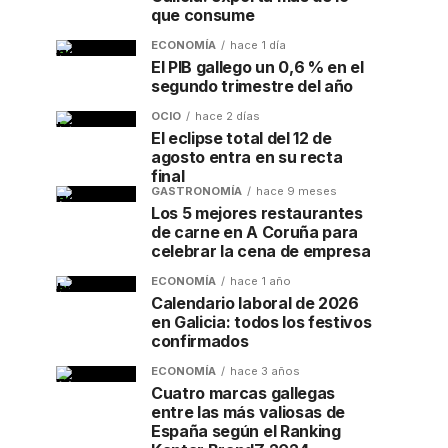
que consume
ECONOMÍA
hace 1 día
El PIB gallego un 0,6 % en el
segundo trimestre del año
OCIO
hace 2 días
El eclipse total del 12 de
agosto entra en su recta
final
GASTRONOMÍA
hace 9 meses
Los 5 mejores restaurantes
de carne en A Coruña para
celebrar la cena de empresa
ECONOMÍA
hace 1 año
Calendario laboral de 2026
en Galicia: todos los festivos
confirmados
ECONOMÍA
hace 3 años
Cuatro marcas gallegas
entre las más valiosas de
España según el Ranking