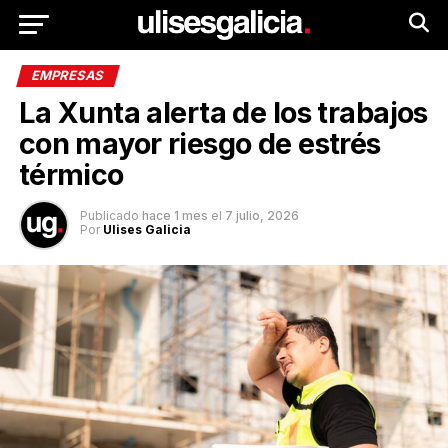
EMPRESAS
La Xunta alerta de los trabajos
con mayor riesgo de estrés
térmico
Publicado
hace 1 mes
el
7 julio, 2026
Por
Ulises Galicia