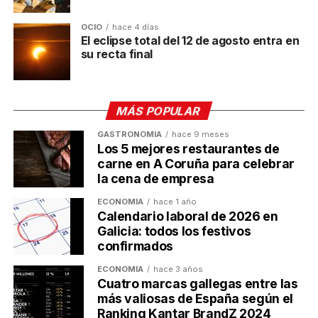
OCIO
hace 4 días
La aclimatación y la
El eclipse total del 12 de agosto entra en
su recta final
prevención, claves para
reducir el riesgo de estrés
MÁS POPULAR
térmico
GASTRONOMÍA
hace 9 meses
Los 5 mejores restaurantes de
La Xunta recuerda que
no todos los trabajadores
carne en A Coruña para celebrar
responden igual a las altas temperaturas
. Factores
la cena de empresa
como determinadas enfermedades cardiovasculares
o respiratorias, la diabetes, el sobrepeso, el consumo
ECONOMÍA
hace 1 año
Calendario laboral de 2026 en
de algunos medicamentos o sustancias como el
Galicia: todos los festivos
alcohol y la cafeína
pueden propiciar los síntomas
confirmados
del estrés térmico
. Asimismo, el gobierno
autonómico recomienda a las mujeres embarazadas
ECONOMÍA
hace 3 años
Cuatro marcas gallegas entre las
no desempeñar trabajos bajo temperaturas muy
más valiosas de España según el
elevadas.
Ranking Kantar BrandZ 2024