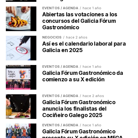
En estos espacios con mucho calor acumulado,
el
EVENTOS / AGENDA
hace 1 año
Abiertas las votaciones a los
Issga resalta lo importante que es el sistema de
concursos del Galicia Fórum
aclimatación
. Aquí, hace especial hincapié en
Gastronómico
trabajadores que se incorporan por primera vez al
puesto de trabajo o sustituyen a compañeros durante
NEGOCIOS
hace 2 años
Así es el calendario laboral para
las vacaciones. Los expertos afirman que
nuestro
Galicia en 2025
organismo necesita entre siete y catorce días para
adaptarse plenamente a estas condiciones
de
trabajo. Aconsejan, por tanto, disminuir inicialmente
EVENTOS / AGENDA
hace 1 año
Galicia Fórum Gastronómico da
la jornada o la carga de trabajo e incrementarla de
comienzo a su X edición
forma progresiva.
Adaptar los horarios y facilitar
EVENTOS / AGENDA
hace 2 años
Galicia Fórum Gastronómico
zonas de descanso, las
anuncia los finalistas del
Cociñeiro Galego 2025
principales recomendaciones
EVENTOS / AGENDA
hace 1 año
Galicia Fórum Gastronómico
de la Xunta
presenta su X edición en MEGA