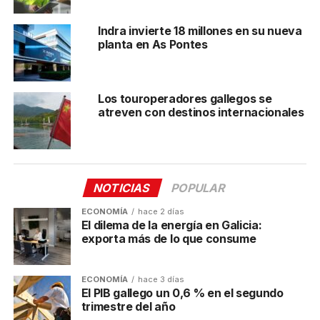
Issga señala las
fundiciones, panaderías, fábricas
Indra invierte 18 millones en su nueva
de cerámica, cocinas industriales, salas de
planta en As Pontes
calderas y otras instalaciones industriales
como
posibles lugares de riesgo para los trabajadores.
Los touroperadores gallegos se
Además, aquellos espacios donde existen elevados
atreven con destinos internacionales
niveles de humedad (
conserveras, lavanderías,
piscinas cubiertas, balnearios
) también pueden ser
un foco de estrés térmico. Esto se debe a que el
exceso de humedad dificulta la regulación térmica de
nuestro organismo. La Xunta recuerda, además, que
NOTICIAS
POPULAR
el riesgo aumenta cuando el trabajo requiere un
ECONOMÍA
hace 2 días
esfuerzo físico intenso o el uso de EPIs, ya que
El dilema de la energía en Galicia:
dificultan la disipación del calor corporal.
exporta más de lo que consume
Según el Issga, la combinación de varios de estos
ECONOMÍA
hace 3 días
factores
aumenta la probabilidad de sufrir un
El PIB gallego un 0,6 % en el segundo
episodio de estrés térmico o incluso un golpe de
trimestre del año
calor
.