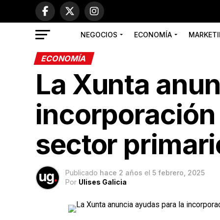
NEGOCIOS
ECONOMÍA
MARKETI
ECONOMÍA
La Xunta anun
incorporación 
sector primari
Publicado
hace 2 años
el
5 febrero, 2025
Por
Ulises Galicia