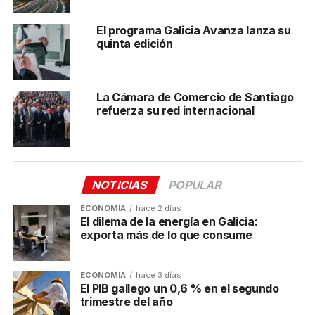
Vigo y Vilagarcía de Arousa, entre otras. Además,
asistieron también el comisionado del Corredor
El programa Galicia Avanza lanza su
Atlántico del Gobierno de España, José Antonio
quinta edición
Sebastián, el diputado europeo Jonás Fernández y
responsables de movilidad del Gobierno de Asturias y
autoridades europeas vinculadas a la estrategia
La Cámara de Comercio de Santiago
atlántica.
refuerza su red internacional
La jornada incluyó una
sesión en la sede del
Parlamento Europeo
, moderada por las
eurodiputadas Oihane Agirregoitia y Marie-Pierre
NOTICIAS
POPULAR
Vedrenne. En ella, los participantes hablaron de la
hoja de ruta hacia la futura macrorregión
. En el
ECONOMÍA
hace 2 días
panel intervinieron el secretario de Estado para
El dilema de la energía en Galicia:
exporta más de lo que consume
Asuntos Europeos del Gobierno de España,
Fernando Sampedro, y representantes de los
gobiernos vasco y portugués.
ECONOMÍA
hace 3 días
El PIB gallego un 0,6 % en el segundo
trimestre del año
El foro del Arco Atlántico concluyó con una
mesa