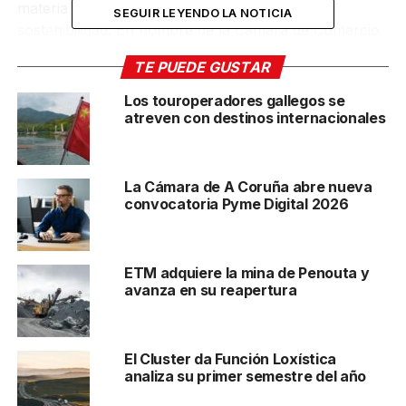
materia de internacionalización, transporte y
SEGUIR LEYENDO LA NOTICIA
sostenibilidad. En nombre de la Cámara de Comercio
de Santiago de Compostela participó su secretaria
TE PUEDE GUSTAR
general, Rosa Mary Cardeso, quien trasladó la
petición de
eliminar los peajes de la autopista AP-9
.
Los touroperadores gallegos se
La reclamación, afirma Cardeso, estaría en línea con
atreven con destinos internacionales
el dictamen emitido por la Comisión Europea, donde
hacía patente la necesidad de garantizar la libre
competencia y movilidad en las redes de transporte
La Cámara de A Coruña abre nueva
atlánticas.
convocatoria Pyme Digital 2026
Los representantes del Arco
ETM adquiere la mina de Penouta y
Atlántico español en Bruselas
avanza en su reapertura
El encuentro del Arco Atlántico
contó con la
participación de presidentes y secretarios
El Cluster da Función Loxística
generales de las Cámaras
de Bilbao, Gijón, Oviedo,
analiza su primer semestre del año
Cantabria, Gipuzkoa, Avilés, A Coruña, Pontevedra,