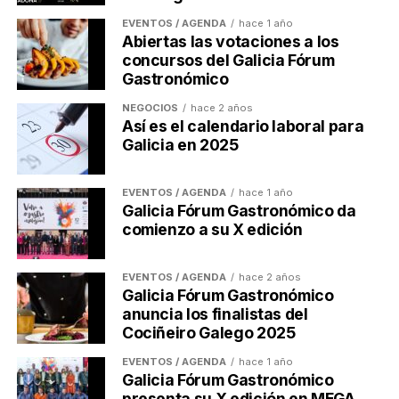
Ulises Galicia
EVENTOS / AGENDA
hace 1 año
Abiertas las votaciones a los
concursos del Galicia Fórum
Actualidad económica, negocios, comunicación y marketing
Gastronómico
digital en Galicia
NEGOCIOS
hace 2 años
Así es el calendario laboral para
Galicia en 2025
EVENTOS / AGENDA
hace 1 año
Galicia Fórum Gastronómico da
comienzo a su X edición
EVENTOS / AGENDA
hace 2 años
Galicia Fórum Gastronómico
anuncia los finalistas del
Cociñeiro Galego 2025
EVENTOS / AGENDA
hace 1 año
Galicia Fórum Gastronómico
presenta su X edición en MEGA