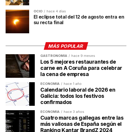
redonda en la delegación ante la UE de la Cámara
de Comercio de España
. El desarrollo del Corredor
OCIO
hace 4 días
Atlántico ferroviario, así como el papel de los puertos
El eclipse total del 12 de agosto entra en
su recta final
atlánticos en la logística europea, fueron los temas
protagonistas durante el encuentro. La presidenta del
Parlamento Europeo, Roberta Metsola, fue la
encargada de clausurar la mesa.
MÁS POPULAR
GASTRONOMÍA
hace 9 meses
Post Views:
483
Los 5 mejores restaurantes de
TEMAS RELACIONADOS:
carne en A Coruña para celebrar
CÁMARA DE COMERCIO
INTERNACIONAL
la cena de empresa
A CONTINUACIÓN
ECONOMÍA
hace 1 año
Las cenas de empresa de Navidad vuelven a
Calendario laboral de 2026 en
adelantarse
Galicia: todos los festivos
confirmados
NO TE PIERDAS
El Clúster TIC representa a Galicia en GITEX
ECONOMÍA
hace 3 años
Global 2025
Cuatro marcas gallegas entre las
más valiosas de España según el
Ranking Kantar BrandZ 2024