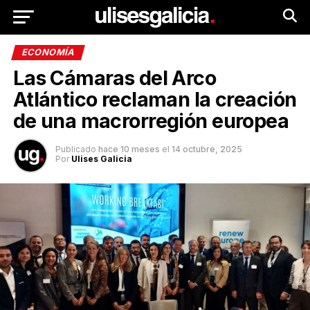
ECONOMÍA
Las Cámaras del Arco
Atlántico reclaman la creación
de una macrorregión europea
Publicado
hace 10 meses
el
14 octubre, 2025
Por
Ulises Galicia