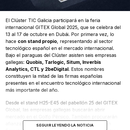
El Clúster TIC Galicia participará en la feria
internacional GITEX Global 2025, que se celebra del
13 al 17 de octubre en Dubái. Por primera vez, lo
hace
con stand propio
, representando al sector
tecnológico español en el mercado internacional.
Bajo el paraguas del Clúster asisten seis empresas
gallegas:
Quobis, Tarlogic, Situm, Inverbis
Analytics, CTL y 2beDigital
. Estos nombres
constituyen la mitad de las firmas españolas
presentes en el encuentro tecnológico internacional
más importante del año.
Desde el stand H25-E45 del pabellón 25 del GITEX
Global, las empresas gallegas buscarán abrir
mercado en el Golfo Pérsico. También procurarán
afianzar
nuevas oportunidades de negocio
en
SEGUIR LEYENDO LA NOTICIA