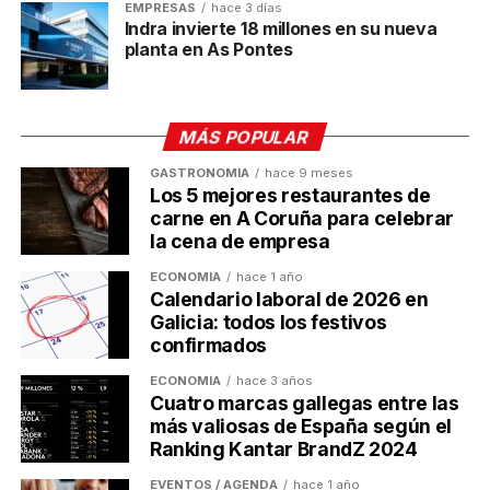
EMPRESAS
hace 3 días
conecta datos clínicos y administrativos para
Indra invierte 18 millones en su nueva
planta en As Pontes
optimizar la gestión hospitalaria.
2beDigital
presentará sus herramientas de automatización e IA
aplicadas al sector moda y retail. Y finalmente, la
viguesa
CTL
mostrará sus productos Chrome OS y
MÁS POPULAR
soluciones de videoconferencia profesional.
GASTRONOMÍA
hace 9 meses
Los 5 mejores restaurantes de
“Technology from The World
carne en A Coruña para celebrar
la cena de empresa
Ends”
ECONOMÍA
hace 1 año
Calendario laboral de 2026 en
Además de representar la innovación gallega, el
Galicia: todos los festivos
Clúster TIC también exportará la imagen de Galicia
confirmados
como territorio tecnológico y creativo. Lo hará bajo el
lema
“Technology from The World Ends”
, inspirado
ECONOMÍA
hace 3 años
Cuatro marcas gallegas entre las
en el clásico “Finis Terrae”. En el stand figurará el
más valiosas de España según el
logo de Turismo de Galicia, un mapa con los 6.400
Ranking Kantar BrandZ 2024
kilómetros que separan Compostela de Dubái y una
imagen icónica de la Playa de las Catedrales.
EVENTOS / AGENDA
hace 1 año