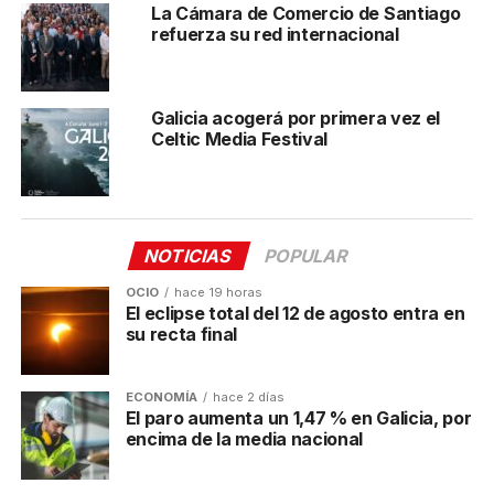
La Cámara de Comercio de Santiago
Innovación con sello gallego
refuerza su red internacional
en el GITEX Global 2025
Galicia acogerá por primera vez el
Cada una de las empresas gallegas participantes
Celtic Media Festival
presentará en Dubái proyectos punteros que reflejan
el potencial tecnológico de Galicia.
Quobis
confirma
que llevará consigo sus soluciones de seguridad en
redes de voz, diseñadas para prevenir el spam
NOTICIAS
POPULAR
telefónico y el fraude mediante inteligencia artificial.
La coruñesa
Tarlogic
, por su parte, presentará su
OCIO
hace 19 horas
modelo de Managed Extended Detection and
El eclipse total del 12 de agosto entra en
su recta final
Response (MxDR), basado en la búsqueda activa de
amenazas y la protección digital integral.
ECONOMÍA
hace 2 días
A su vez,
Situm
expondrá los avances de GAIA, su
El paro aumenta un 1,47 % en Galicia, por
encima de la media nacional
solución para la gestión inteligente de información
geoespacial en interiores. La lucense
Inverbis
Analytic
, llevará SALUSBENCH, un proyecto que