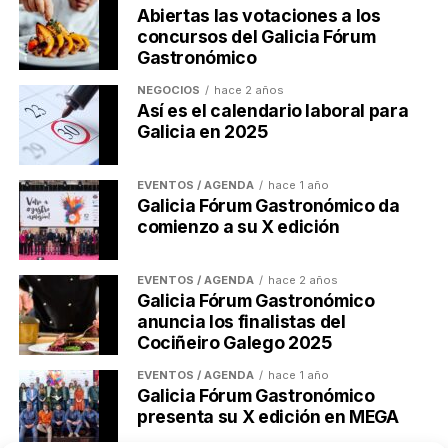
Abiertas las votaciones a los
concursos del Galicia Fórum
Post Views:
467
Gastronómico
TEMAS RELACIONADOS:
CLÚSTER TIC GALICIA
NEGOCIOS
hace 2 años
INTERNACIONAL
Así es el calendario laboral para
A CONTINUACIÓN
Galicia en 2025
Las Cámaras del Arco Atlántico reclaman la
creación de una macrorregión europea
EVENTOS / AGENDA
hace 1 año
NO TE PIERDAS
Galicia Fórum Gastronómico da
Las PYMEs gallegas cierran cerca de 500
comienzo a su X edición
reuniones internacionales en Conxemar
EVENTOS / AGENDA
hace 2 años
Galicia Fórum Gastronómico
Ulises Galicia
anuncia los finalistas del
Cociñeiro Galego 2025
EVENTOS / AGENDA
hace 1 año
Actualidad económica, negocios, comunicación y marketing
Galicia Fórum Gastronómico
digital en Galicia
presenta su X edición en MEGA