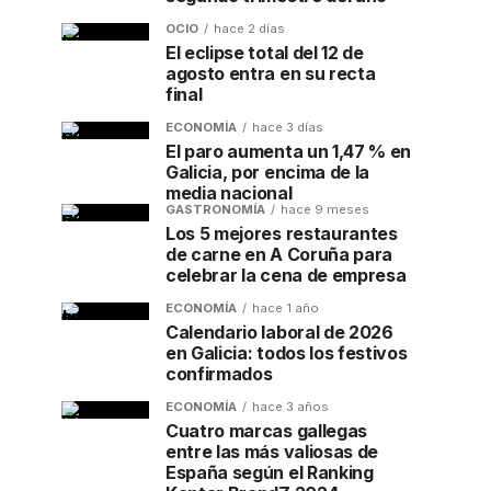
OCIO
hace 2 días
El eclipse total del 12 de
agosto entra en su recta
final
ECONOMÍA
hace 3 días
El paro aumenta un 1,47 % en
Galicia, por encima de la
media nacional
GASTRONOMÍA
hace 9 meses
Los 5 mejores restaurantes
de carne en A Coruña para
celebrar la cena de empresa
ECONOMÍA
hace 1 año
Calendario laboral de 2026
en Galicia: todos los festivos
confirmados
ECONOMÍA
hace 3 años
Cuatro marcas gallegas
entre las más valiosas de
España según el Ranking