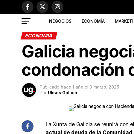
NEGOCIOS
ECONOMÍA
MARKETI
ECONOMÍA
Galicia negoci
condonación 
Publicado
hace 1 año
el
3 marzo, 2025
Por
Ulises Galicia
La Xunta de Galicia se reunirá con e
actual de deuda de la Comunidad