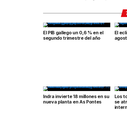
El PIB gallego un 0,6 % en el
El ecl
segundo trimestre del año
agost
Indra invierte 18 millones en su
Los t
nueva planta en As Pontes
se at
inter