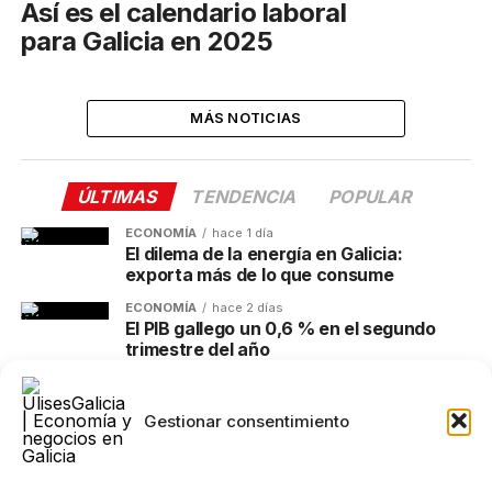
Así es el calendario laboral
para Galicia en 2025
MÁS NOTICIAS
ÚLTIMAS
TENDENCIA
POPULAR
ECONOMÍA
hace 1 día
El dilema de la energía en Galicia:
exporta más de lo que consume
ECONOMÍA
hace 2 días
El PIB gallego un 0,6 % en el segundo
trimestre del año
OCIO
hace 3 días
El eclipse total del 12 de agosto entra en
Gestionar consentimiento
su recta final